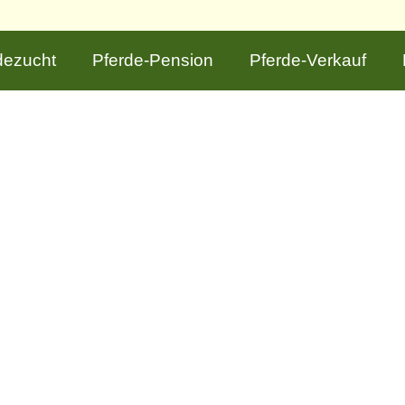
dezucht
Pferde-Pension
Pferde-Verkauf